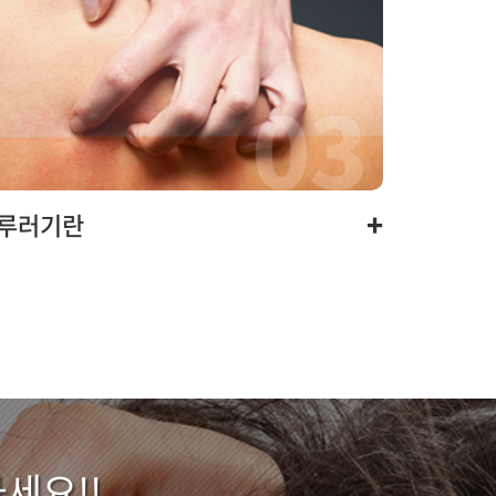
+
루러기란
세요!!