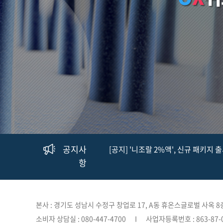
공지사
[공지] '니조랄 2%액', 신규 패키지 
항
본사 : 경기도 성남시 수정구 창업로 17, A동 휴온스글로벌 사옥 
소비자 상담실 : 080-447-4700
사업자등록번호 : 863-87-