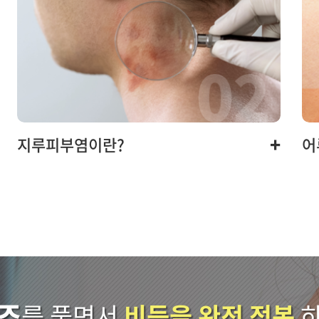
+
지루피부염이란?
어
즈
를 풀면서
비듬을 완전 정복
하