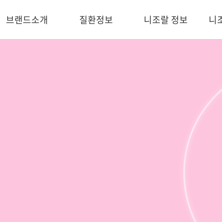
브랜드소개
질환정보
니조랄 정보
니