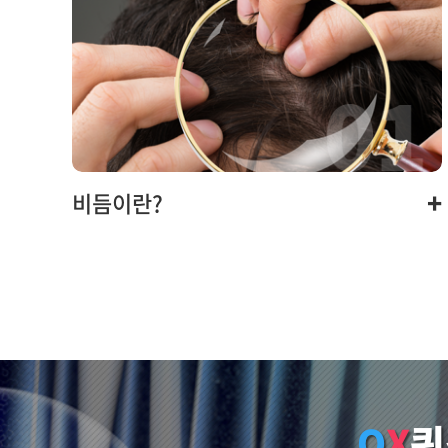
+
비듬이란?
O
X
퀴