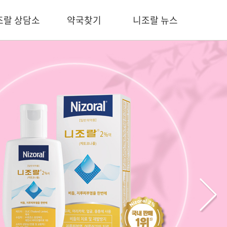
조랄 상담소
약국찾기
니조랄 뉴스