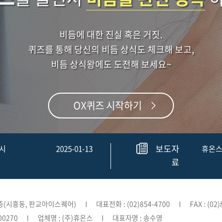
비듬에 대한 진실 혹은 거짓.
퀴즈를 통해 당신의 비듬 상식도 체크해 보고,
비듬 상식왕에도 도전해 보세요~
OX퀴즈 시작하기
보도자
출시
2025-01-13
휴온스
료
8층(시흥동, 판교아이스퀘어)
대표전화 : (02)854-4700
FAX : (02
00270
업체명 : (주)휴온스
대표자명 : 송수영